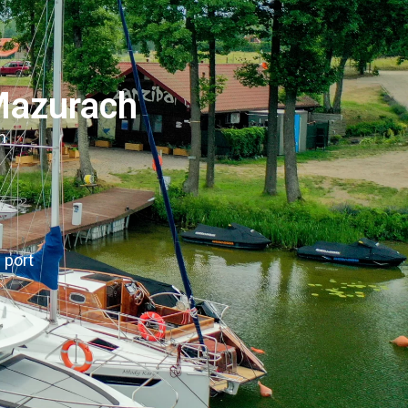
 Mazurach
h
 port