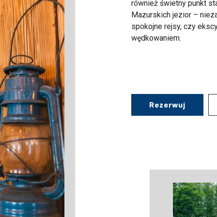
również świetny punkt s
Mazurskich jezior – niez
spokojne rejsy, czy
ekscy
wędkowaniem.
Rezerwuj