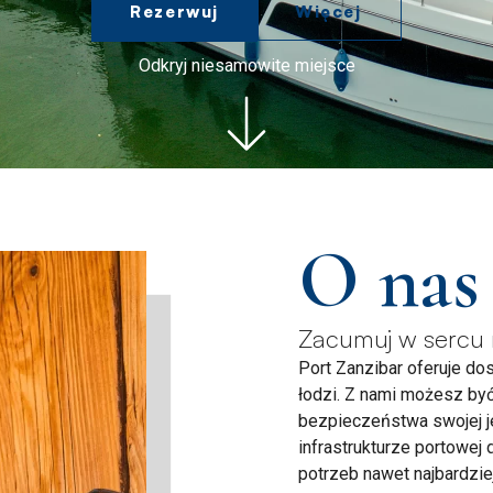
Rezerwuj
Więcej
Odkryj niesamowite miejsce
O nas
Zacumuj w sercu 
Port Zanzibar oferuje do
łodzi. Z nami możesz by
bezpieczeństwa swojej j
infrastrukturze portowej
potrzeb nawet najbardzie