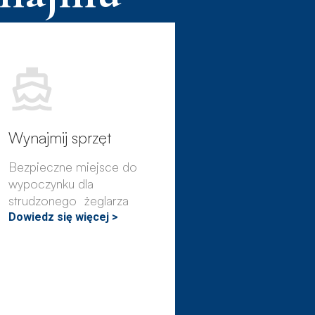
Wynajmij sprzęt
Bezpieczne miejsce do
wypoczynku dla
strudzonego żeglarza
Dowiedz się więcej >