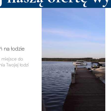
ń na łodzie
j miejsce do
a Twojej łodzi
się więcej >