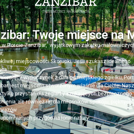
zibar: Twoje miejsce na
j w Porcie Zanzibar,
wyjątkowym zakątku malowniczyc
r,
okliwej miejscowości Skorupki. Jeśli szukasz idealnego
sca
laksujący wypoczynek z dala od miejskiego zgiełku, Port
ibar jest miejscem stworzonym właśnie dla Ciebie. Nasz
ie tylko przystań dla żeglarzy szukających bezpiecznego
nienia, ale również raj dla miłośników spokoju, pięknych
obrazów
zapomnianych przygód na łonie natury.