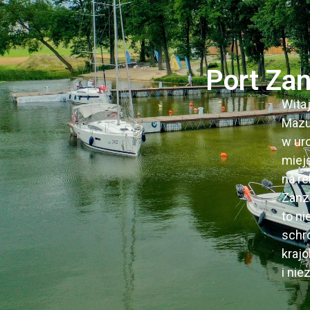
Port Zan
Wita
Mazu
w ur
miej
na re
Zanz
to n
schro
kraj
i nie