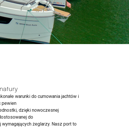
natury
skonałe warunki do cumowania jachtów i
ć pewien
ednostki, dzięki nowoczesnej
 dostosowanej do
j wymagających żeglarzy. Nasz port to